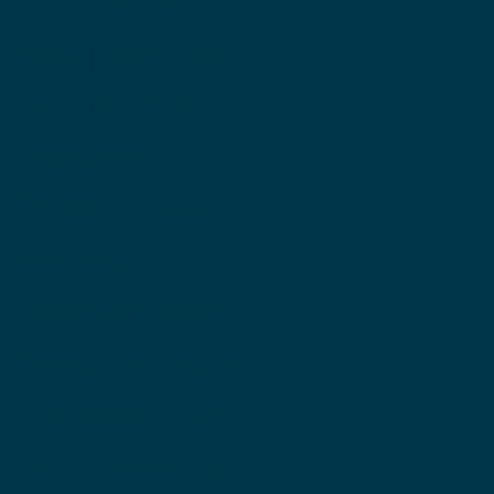
оздоровительн
ый центр в 5
городах
Турции, они
ежегодно
обслуживают
более 75 тысяч
иностранных
пациентов из