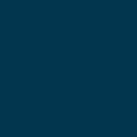
больниц, 2
медицинских
центра и 1
оздоровительн
ый центр в 5
городах
Турции, они
ежегодно
обслуживают
более 75 тысяч