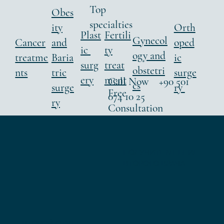
Top
Obes
specialties
ity
Orth
Fertili
Plast
Gynecol
Cancer
and
oped
ty
ic
ogy and
treatme
Baria
ic
treat
surg
obstetri
nts
tric
surge
ment
ery
Call Now +90 501
cs
surge
ry
Free
074 10 25
ry
Consultation
ПОЛУЧИТЕ МНЕНИЕ
ВТОРОГО ВРАЧА
ВТОРОЙ ОТЧЕТ