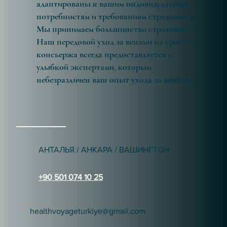
адаптированы к вашим индивидуальным
потребностям и требованиям страхования.
Мы принимаем большинство страховок,
Наш передовой уход за венами на уровне
консьержа всегда предоставляется с
улыбкой экспертами, которым
небезразличен ваш опыт ухода за венами.
АНТАЛЬЯ / АНКАРА / ВАШИНГТОН
+90 501 074 10 25
healthvoyageturkiye@gmail.com