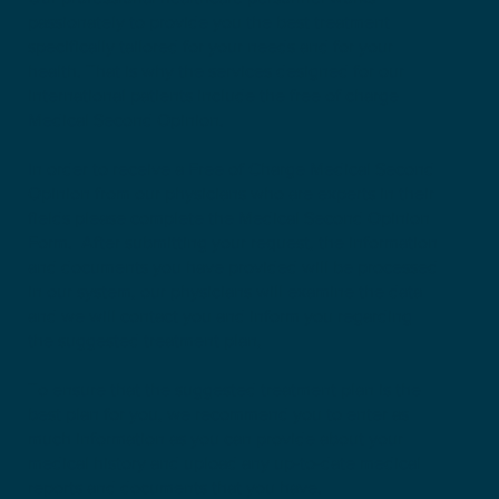
passionately to provide you the best treatment
specifically tailored for your needs and for your
health. That is why the services designed for our
international patients include the free of charge
Medical Second Opinion.
In order to receive a Free of Charge Medical Second
Opinion from our physicians who are experts in their
fields please complete the Medical Second Opinion
Form. After submitting your request, the information
and documents you have provided will be processed
in our system, our physicians will examine the data
and we will contact you and inform you regarding
the suggested treatment plan,
To ensure that the suggested treatment plan is the
best plan for you, we recommend you to enter as
much information as you can provide about your
medical history and upload any up-to-date medical
reports and documents that you have.