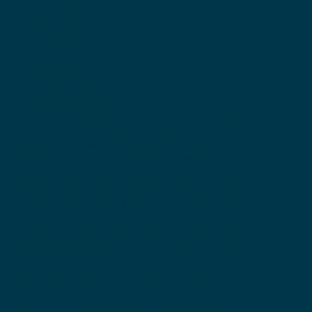
ДОКТОРА
ЯВЛЯЕТСЯ
ЗАРЕГИСТРИРОВ
АННОЙ
ТОРГОВОЙ
МАРКОЙ HEALTH
VOYAGE TURKIYE
You’ve been diagnosed with a rare condition or
illness No doctor can be an expert in everything. If
your doctor diagnoses you with an uncommon
condition, an expert consultation may result in a
more complete diagnosis and a clearer
understanding of the best next steps. A second
opinion consult allows a member of our team to
discuss the specifics of your care one-on-one. The
doctor conducting your second opinion will go over
your symptoms and medical history, to carefully
evaluate your symptoms. They will also explain the
treatment options most likely to benefit you.
Our professional healthcare personnel works