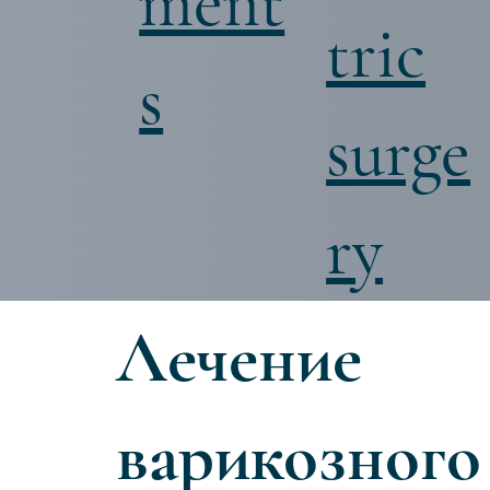
ment
tric
s
surge
ry
Лечение
варикозного