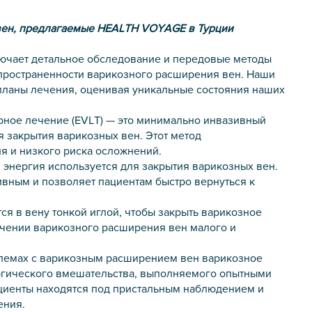
вен, предлагаемые HEALTH VOYAGE в Турции
лючает детальное обследование и передовые методы
пространенности варикозного расширения вен. Наши
планы лечения, оценивая уникальные состояния наших
рное лечение (EVLT) — это минимально инвазивный
я закрытия варикозных вен. Этот метод
я и низкого риска осложнений.
я энергия используется для закрытия варикозных вен.
ивным и позволяет пациентам быстро вернуться к
я в вену тонкой иглой, чтобы закрыть варикозное
чении варикозного расширения вен малого и
лемах с варикозным расширением вен варикозное
ргического вмешательства, выполняемого опытными
циенты находятся под пристальным наблюдением и
ения.