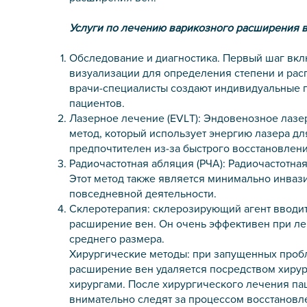
Услуги по лечению варикозного расширения 
Обследование и диагностика. Первый шаг вк
визуализации для определения степени и рас
врачи-специалисты создают индивидуальные 
пациентов.
Лазерное лечение (EVLT): Эндовенозное лазе
метод, который использует энергию лазера дл
предпочтителен из-за быстрого восстановлени
Радиочастотная абляция (РЧА): Радиочастотна
Этот метод также является минимально инваз
повседневной деятельности.
Склеротерапия: склерозирующий агент вводитс
расширение вен. Он очень эффективен при ле
среднего размера.
Хирургические методы: при запущенных проб
расширение вен удаляется посредством хиру
хирургами. После хирургического лечения па
внимательно следят за процессом восстановл