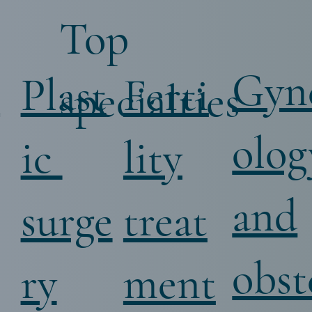
Top
Gyn
i
Ferti
Plast
specialties
olog
lity
ic
and
treat
surge
obst
ment
ry