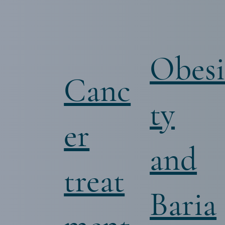
Obes
Canc
ty
er
and
treat
Baria