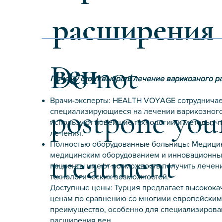
расширения
вен
Do not
Почему стоит выбрать лечение варикозного р
Врачи-эксперты: HEALTH VOYAGE сотрудничает 
postpone you
специализирующиеся на лечении варикозного
используют новейшие технологии и методы, ч
лечения.
Полностью оборудованные больницы: Медици
treatment
медицинским оборудованием и инновационны
пациенты имеют возможность получить лечен
технологических возможностей.
Доступные цены: Турция предлагает высокока
ценам по сравнению со многими европейскими
преимущество, особенно для специализирован
расширения вен.