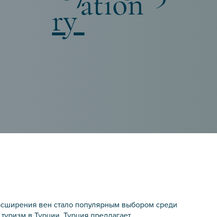
ation
ry
асширения вен стало популярным выбором среди
туризм в Турции. Турция предлагает