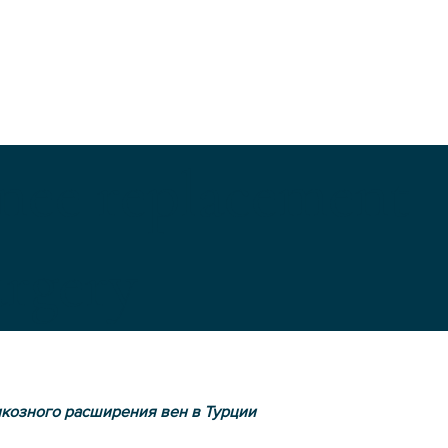
nee replacement
urgery
козного расширения вен в Турции