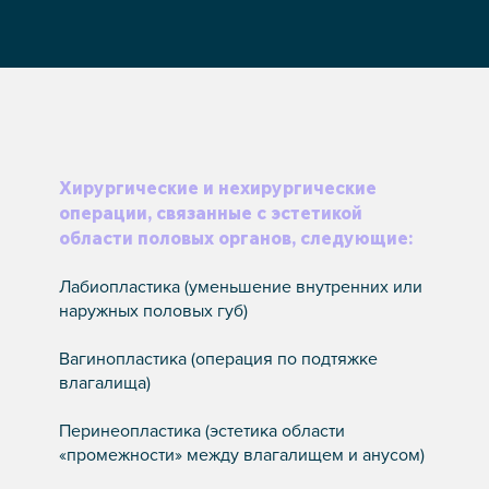
Хирургические и нехирургические
операции, связанные с эстетикой
области половых органов, следующие:
Лабиопластика (уменьшение внутренних или
наружных половых губ)
Вагинопластика (операция по подтяжке
влагалища)
Перинеопластика (эстетика области
«промежности» между влагалищем и анусом)