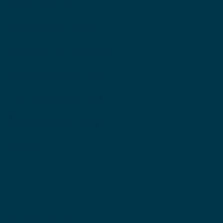
ежегодно
обслуживают
более 75 тысяч
иностранных
пациентов из
более чем 167
стран.
ГРУППА