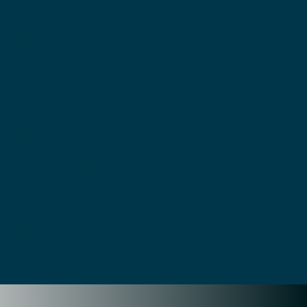
городах
Турции, они
ежегодно
обслуживают
более 75 тысяч
иностранных
пациентов из
более чем 167
стран.