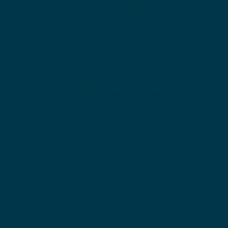
не только меняют внешний вид, но и
направлены на максимизацию
сексуального удовольствия,
обеспечивая как функциональные, так
и психологические изменения.
Здоровый сексуальный союз играет
очень важную роль как в паре, так и в
жизни человека. Наша величайшая
ценность, как подразделения женского
здоровья, заключается в том, чтобы
обеспечить женщинам подлинность,
счастье и сексуальную уверенность в
себе.
ТРАНСФЕР ИЗ