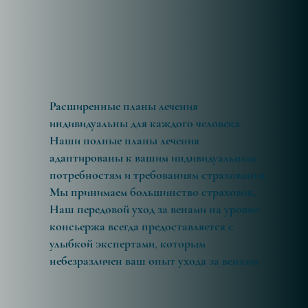
Расширенные планы лечения
индивидуальны для каждого человека.
Наши полные планы лечения
адаптированы к вашим индивидуальным
потребностям и требованиям страхования.
Мы принимаем большинство страховок,
Наш передовой уход за венами на уровне
консьержа всегда предоставляется с
улыбкой экспертами, которым
небезразличен ваш опыт ухода за венами.