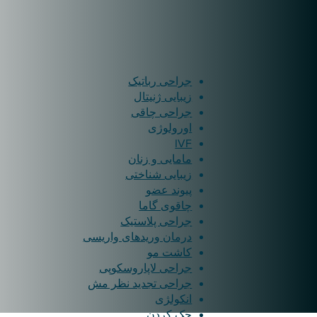
جراحی رباتیک
زیبایی ژنیتال
جراحی چاقی
اورولوژی
IVF
مامایی و زنان
زیبایی شناختی
پیوند عضو
چاقوی گاما
جراحی پلاستیک
درمان وریدهای واریسی
کاشت مو
جراحی لاپاروسکوپی
جراحی تجدید نظر مش
انکولژی
چک کردن