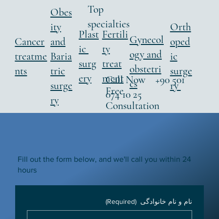
Top
Obes
specialties
ity
Orth
Fertili
Plast
Gynecol
Cancer
and
oped
ty
ic
ogy and
treatme
Baria
ic
treat
surg
obstetri
nts
tric
surge
ment
ery
Call Now +90 501
cs
surge
ry
Free
074 10 25
ry
Consultation
Fill out the form below, and we'll call you within 24
hours
نام و نام خانوادگی
(Required)