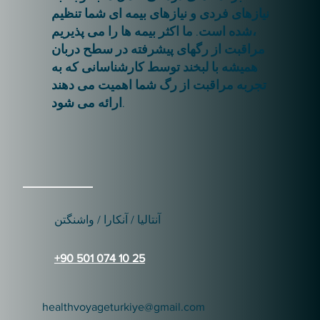
نیازهای فردی و نیازهای بیمه ای شما تنظیم
شده است. ما اکثر بیمه ها را می پذیریم،
مراقبت از رگهای پیشرفته در سطح دربان
همیشه با لبخند توسط کارشناسانی که به
تجربه مراقبت از رگ شما اهمیت می دهند
ارائه می شود.
آنتالیا / آنکارا / واشنگتن
+90 501 074 10 25
healthvoyageturkiye@gmail.com