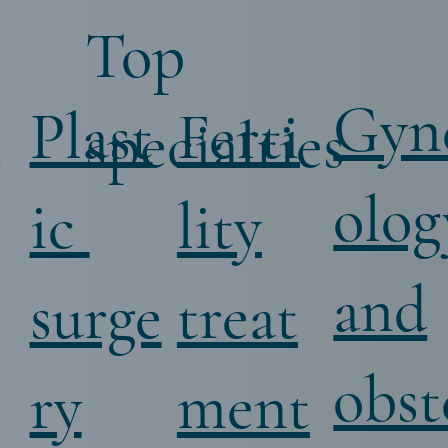
Top
Gyn
i
Ferti
Plast
specialties
olog
lity
ic
and
treat
surge
obst
ment
ry