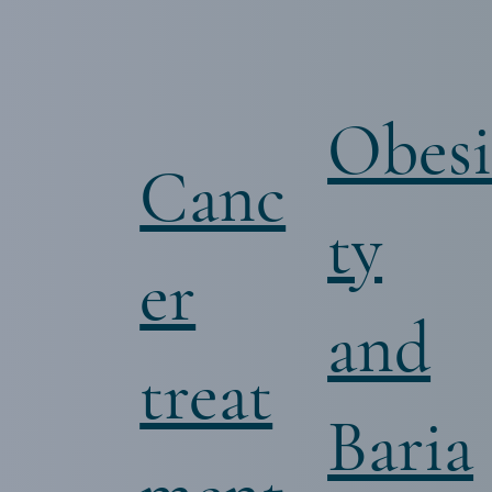
Obes
Canc
ty
er
and
treat
Baria