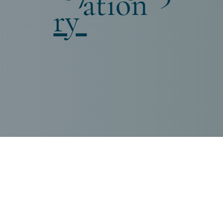
ation
ry