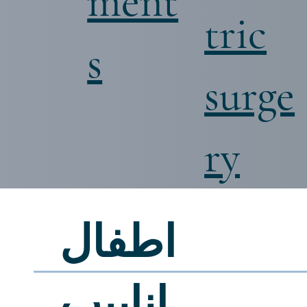
ment
tric
s
surge
ry
اطفال
انابيب